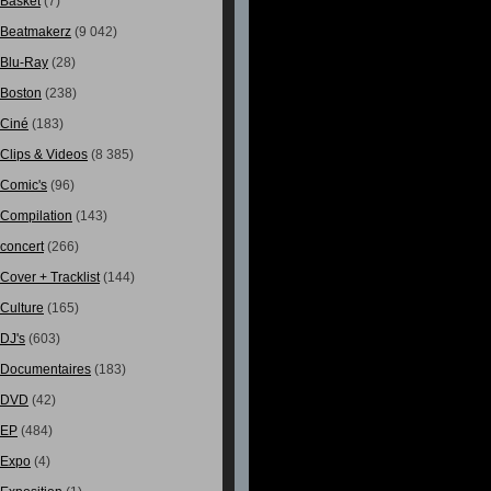
Basket
(7)
Beatmakerz
(9 042)
Blu-Ray
(28)
Boston
(238)
Ciné
(183)
Clips & Videos
(8 385)
Comic's
(96)
Compilation
(143)
concert
(266)
Cover + Tracklist
(144)
Culture
(165)
DJ's
(603)
Documentaires
(183)
DVD
(42)
EP
(484)
Expo
(4)