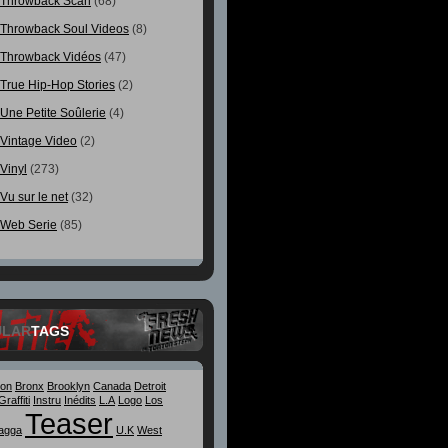
Throwback Scan
(68)
Throwback Soul Videos
(8)
Throwback Vidéos
(47)
True Hip-Hop Stories
(2)
Une Petite Soûlerie
(4)
Vintage Video
(2)
Vinyl
(273)
Vu sur le net
(32)
Web Serie
(85)
ULAR
TAGS
ton
Bronx
Brooklyn
Canada
Detroit
Graffiti
Instru
Inédits
L.A
Logo
Los
Teaser
agga
U.K
West