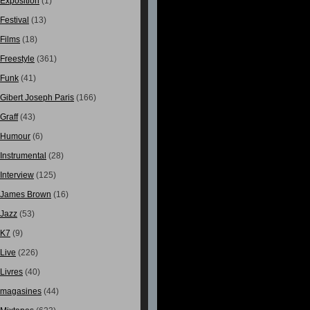
Exposition
(1)
Festival
(13)
Films
(18)
Freestyle
(361)
Funk
(41)
Gibert Joseph Paris
(166)
Graff
(43)
Humour
(6)
Instrumental
(28)
Interview
(125)
James Brown
(16)
Jazz
(53)
K7
(9)
Live
(226)
Livres
(40)
magasines
(44)