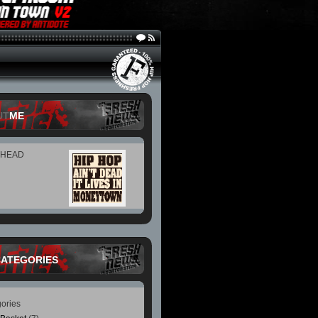
UT
ME
 HEAD
CATEGORIES
ories