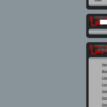
LIEN
Akr
Bla
Chi
Con
Gol
Gon
Goo