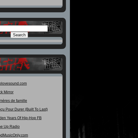
S
olovesound.com
ck Mirror
mères de famille
çu Pour Durer (Built To Last)
den Years Of Hip-Hop FB
e Up Radio
dMusicOnly.com