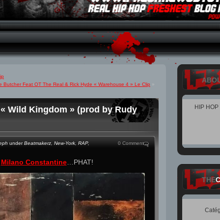
ip
ABO
e Butcher Feat OT The Real & Rick Hyde « Warehouse 4 » Le Clip
»
HIP HOP
 « Wild Kingdom » (prod by Rudy
teph
under
Beatmakerz
,
New-York
,
RAP
,
0 Comment
u
Milano Constantine
…PHAT!
THE
Catég