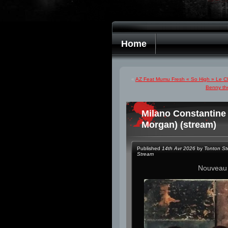
Home
«
AZ Feat Mumu Fresh « So High » Le Cl
Benny th
Milano Constantine
Morgan) (stream)
Published
14th Avr 2026
by
Tonton S
Stream
Nouvea