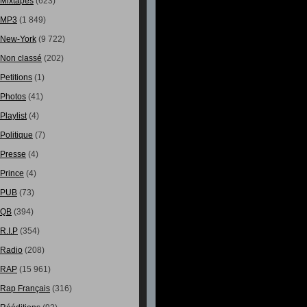
Mixtapes
(623)
MP3
(1 849)
New-York
(9 722)
Non classé
(202)
Petitions
(1)
Photos
(41)
Playlist
(4)
Politique
(7)
Presse
(4)
Prince
(4)
PUB
(73)
QB
(394)
R.I.P
(354)
Radio
(208)
RAP
(15 961)
Rap Français
(316)