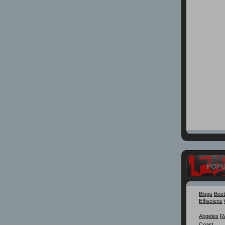
POP
Blogs
Bos
Effiscienz
Angeles
R
Coast