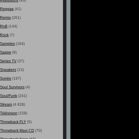
Rééditions
(93)
Reggae
(41)
Remix
(261)
RnB
(144)
Rock
(7)
Samples
(164)
Sappe
(9)
Series TV
(37)
Sneakers
(13)
Soirée
(197)
Soul Survivors
(4)
Soul/Funk
(241)
Stream
(4 828)
Télévision
(158)
Throwback FLY
(5)
Throwback Maxi CD
(70)