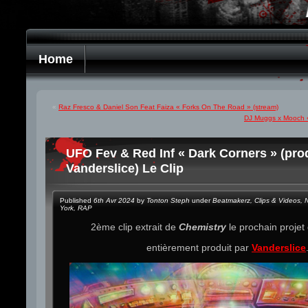
Home
«
Raz Fresco & Daniel Son Feat Faiza « Forks On The Road » (stream)
DJ Muggs x Mooch «
UFO Fev & Red Inf « Dark Corners » (pro
Vanderslice) Le Clip
Published
6th Avr 2024
by
Tonton Steph
under
Beatmakerz
,
Clips & Videos
,
York
,
RAP
2ème clip extrait de
Chemistry
le prochain projet
entièrement produit par
Vanderslice