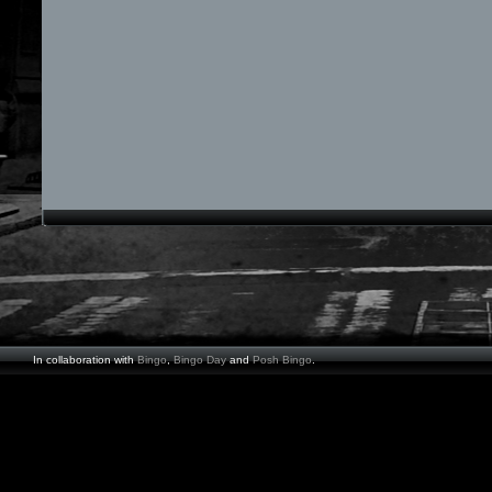
In collaboration with
Bingo
,
Bingo Day
and
Posh Bingo
.