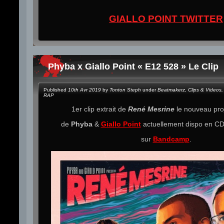
GIALLO POINT TWITTER
Phyba x Giallo Point « E12 528 » Le Clip
Published
10th Avr 2019
by
Tonton Steph
under
Beatmakerz
,
Clips & Videos
,
RAP
1er clip extrait de
René Mesrine
le nouveau pr
de
Phyba
&
Giallo Point
actuellement dispo en CD, 
sur
Bandcamp
.