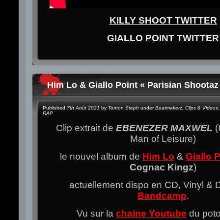
KILLY SHOOT TWITTER
GIALLO POINT TWITTER
Him Lo & Giallo Point « Parisian Shootaz 
Published
7th Août 2021
by
Tonton Steph
under
Beatmakerz
,
Clips & Videos
,
RAP
Clip extrait de
EBENEZER MAXWEL​
(
Man of Leisure)
le nouvel album de
Him Lo
&
Giallo 
Cognac Kingz
)
actuellement dispo en CD, Vinyl & Di
Bandcamp
.
Vu sur la
chaine Youtube
du pot