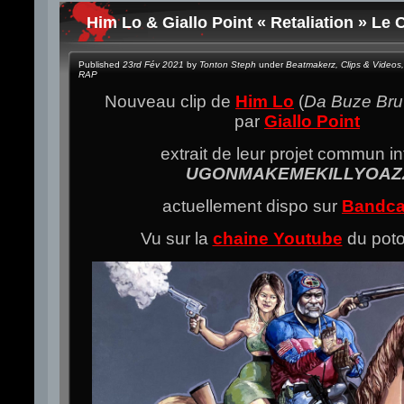
Him Lo & Giallo Point « Retaliation » Le C
Published
23rd Fév 2021
by
Tonton Steph
under
Beatmakerz
,
Clips & Videos
,
RAP
Nouveau clip de
Him Lo
(
Da Buze Bru
par
Giallo Point
extrait de leur projet commun int
UGONMAKEMEKILLYOAZ
actuellement dispo sur
Bandc
Vu sur la
chaine Youtube
du pot