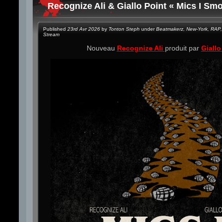
Recognize Ali & Giallo Point « Mics I Sm
Published
23rd Avr 2026
by
Tonton Steph
under
Beatmakerz
,
New-York
,
RAP
,
Stream
Nouveau
Recognize Ali
produit par
Giallo