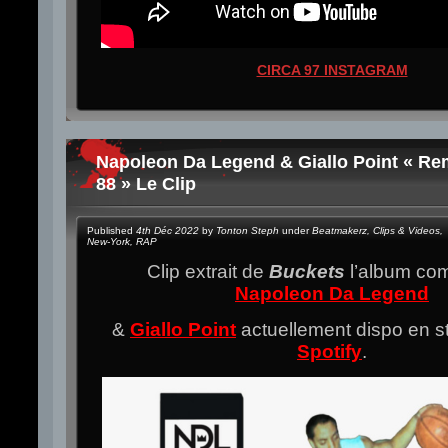
CIRCA 97 INSTAGRAM
Napoleon Da Legend & Giallo Point « Re
88 » Le Clip
Published
4th Déc 2022
by
Tonton Steph
under
Beatmakerz
,
Clips & Videos
,
New-York
,
RAP
Clip extrait de
Buckets
l’album co
Napoleon Da Legend
&
Giallo Point
actuellement dispo en s
Spotify
.