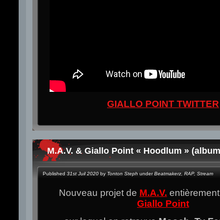
GIALLO POINT TWITTER
M.A.V. & Giallo Point « Hoodlum » (albu
Published
31st Juil 2020
by
Tonton Steph
under
Beatmakerz
,
RAP
,
Stream
Nouveau projet de
M.A.V.
entièrement 
Giallo Point