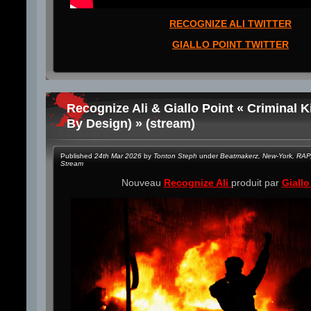
RECOGNIZE ALI TWITTER
GIALLO POINT TWITTER
Recognize Ali & Giallo Point « Criminal K
By Design) » (stream)
Published
24th Mar 2026
by
Tonton Steph
under
Beatmakerz
,
New-York
,
RAP
Stream
Nouveau
Recognize Ali
produit par
Giallo