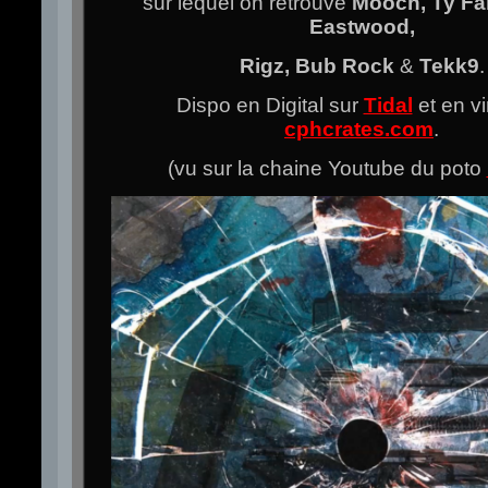
sur lequel on retrouve
Mooch, Ty Far
Eastwood,
Rigz, Bub Rock
&
Tekk9
.
Dispo en Digital sur
Tidal
et en vi
cphcrates.com
.
(vu sur la chaine Youtube du poto