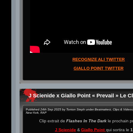
RECOGNIZE ALI TWITTER
GIALLO POINT TWITTER
J Scienide x Giallo Point « Prevail » Le Cl
Published
24th Sep 2025
by
Tonton Steph
under
Beatmakerz
,
Clips & Videos
New-York
,
RAP
Clip extrait de
Flashes In The Dark
le prochain 
J Scienide
&
Giallo Point
qui sortira le
1