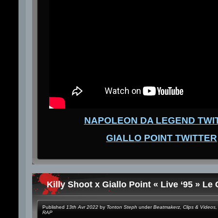
NAPOLEON DA LEGEND TWI
GIALLO POINT TWITTER
Killy Shoot x Giallo Point « Live ‘95 » Le 
Published
13th Avr 2022
by
Tonton Steph
under
Beatmakerz
,
Clips & Videos
,
RAP