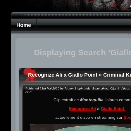
Home
Displaying Search 'Giallo
Recognize Ali x Giallo Point « Criminal K
Published
23rd Mai 2026
by
Tonton Steph
under
Beatmakerz
,
Clips & Videos
,
RAP
Clip extrait de
Mantequilla
l’album comm
Recognize Ali
&
Giallo Point
.
actuellement dispo en streaming sur
Spo