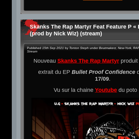
Skanks The Rap Martyr Feat Feature P « 
(prod by Nick Wiz) (stream)
Published
15th Sep 2021
by
Tonton Steph
under
Beatmakerz
,
New-York
,
RA
Stream
Nouveau
Skanks The Rap Martyr
produit
extrait du EP
Bullet Proof Confidence
q
17/09
.
Vu sur la chaine
Youtube
du poto