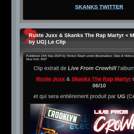
SKANKS TWITTER
Ruste Juxx & Skanks The Rap Martyr « 
by UG) Le Clip
Published
15th Sep 2025
by
Tonton Steph
under
Beatmakerz
,
Clips & Videos
New-York
,
RAP
Clip extrait de
Live From Crowhill
l’albu
Ruste Juxx
&
Skanks The Rap Martyr
q
06/10
et qui sera entièrement produit par
UG
(Ce