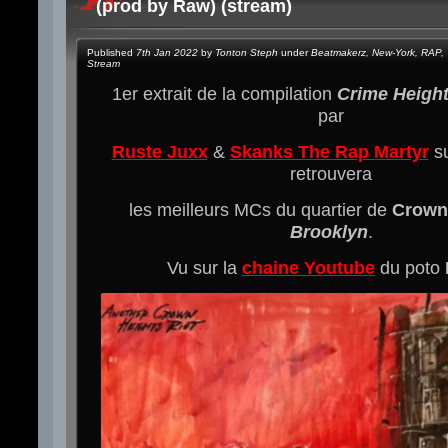
(prod by Raw) (stream)
Published
7th Jan 2022
by
Tonton Steph
under
Beatmakerz
,
New-York
,
RAP
,
Stream
1er extrait de la compilation
Crime Height
par
Ruste Juxx
&
Skanks The Rap Martyr
su
retrouvera
les meilleurs MCs du quartier de
Crown
Brooklyn
.
Vu sur la
chaine Youtube
du poto