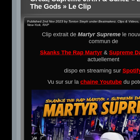
The Gods » Le Clip
Published
2nd Nov 2023
by
Tonton Steph
under
Beatmakerz
,
Clips & Videos
,
New-York
,
RAP
Clip extrait de
Martyr Supreme
le nouv
commun de
Skanks The Rap Martyr
&
Supreme Da
actuellement
dispo en streaming sur
Spotif
Vu sur sur la
chaine Youtube
du po