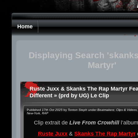
Home
Displaying Search 'skank
Martyr'
Ruste Juxx & Skanks The Rap Martyr Fea
Different » (prd by UG) Le Clip
Published
17th Oct 2025
by
Tonton Steph
under
Beatmakerz
,
Clips & Videos
,
New-York
,
RAP
Clip extrait de
Live From Crowhill
l’albu
Ruste Juxx
&
Skanks The Rap Martyr