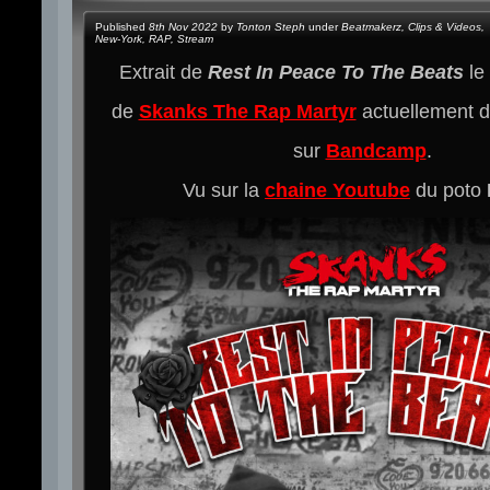
Published
8th Nov 2022
by
Tonton Steph
under
Beatmakerz
,
Clips & Videos
,
New-York
,
RAP
,
Stream
Extrait de
Rest In Peace To The Beats
le
de
Skanks The Rap Martyr
actuellement di
sur
Bandcamp
.
Vu sur la
chaine Youtube
du poto