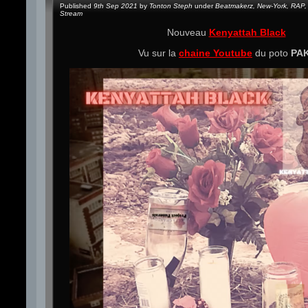
Published
9th Sep 2021
by
Tonton Steph
under
Beatmakerz
,
New-York
,
RAP
,
Stream
Nouveau
Kenyattah Black
Vu sur la
chaine Youtube
du poto
PA