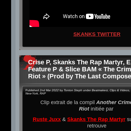
SKANKS TWITTER
Crise P, Skanks The Rap Martyr, 
Feature P & Slice BAM « The Crim
Riot » (Prod by The Last Composer
Published
2nd Mar 2022
by
Tonton Steph
under
Beatmakerz
,
Clips & Videos
,
New-York
,
RAP
Clip extrait de la compil
Another Crim
Riot
initiée par
Ruste Juxx
&
Skanks The Rap Martyr
su
retrouve