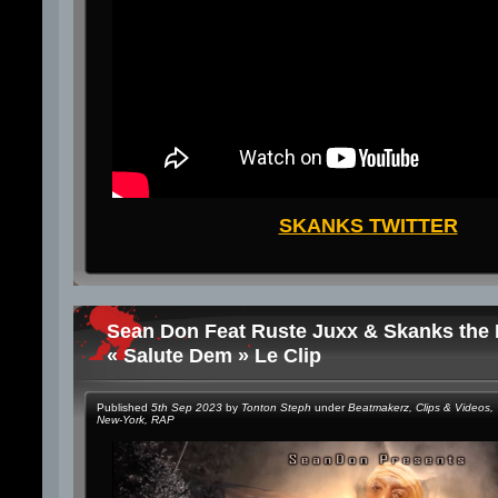
SKANKS TWITTER
Sean Don Feat Ruste Juxx & Skanks the 
« Salute Dem » Le Clip
Published
5th Sep 2023
by
Tonton Steph
under
Beatmakerz
,
Clips & Videos
,
New-York
,
RAP