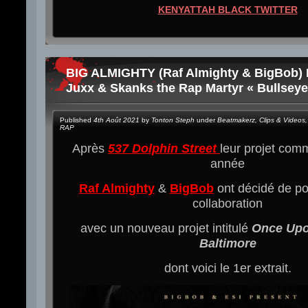
KENYATTAH BLACK TWITTER
BIG ALMIGHTY (Raf Almighty & BigBob) 
Juxx & Skanks the Rap Martyr « Bullseye
Published
4th Août 2021
by
Tonton Steph
under
Beatmakerz
,
Clips & Videos
,
RAP
Après
537 Dolphin Street
leur projet comm
année
Raf Almighty
&
BigBob
ont décidé de po
collaboration
avec un nouveau projet intitulé
Once Upo
Baltimore
dont voici le 1er extrait.