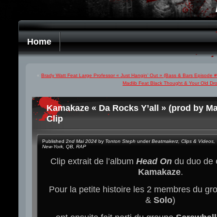
Home
«
Brady Watt Feat Large Professor « Just Hangin’ Out » (Bass & Bars Episode 
Madlib Feat Black Thought & Your Old D
Kamakaze « Da Rocks Y’all » (prod by Ma
Clip
Published
2nd Mai 2024
by
Tonton Steph
under
Beatmakerz
,
Clips & Videos
,
New-York
,
QB
,
RAP
Clip extrait de l’album
Head On
du duo de
Kamakaze
.
Pour la petite histoire les 2 membres du gr
&
Solo
)