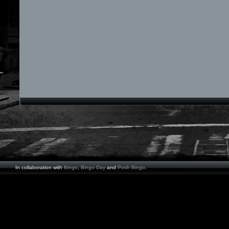
In collaboration with
Bingo
,
Bingo Day
and
Posh Bingo
.