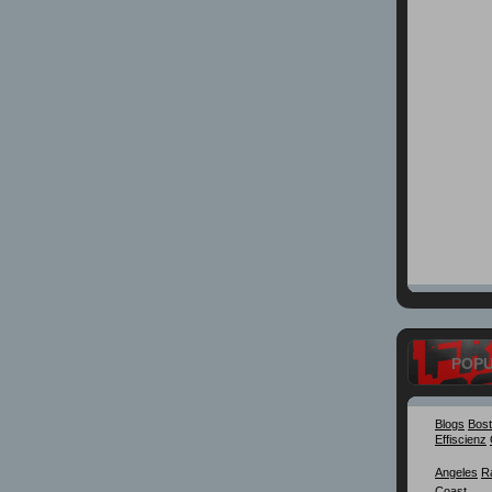
POP
Blogs
Bos
Effiscienz
Angeles
R
Coast