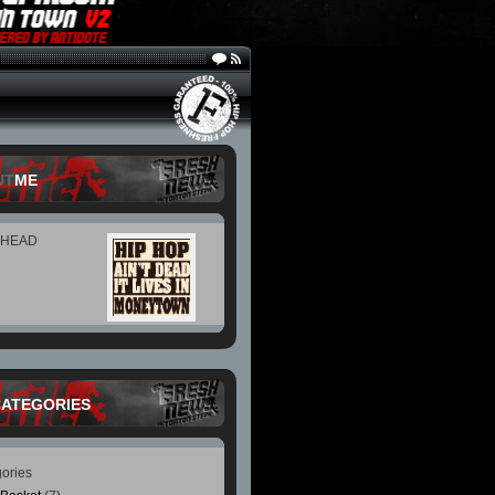
UT
ME
 HEAD
CATEGORIES
ories