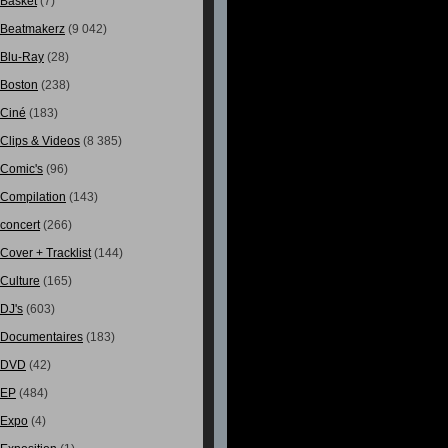
Basket
(7)
Beatmakerz
(9 042)
Blu-Ray
(28)
Boston
(238)
Ciné
(183)
Clips & Videos
(8 385)
Comic's
(96)
Compilation
(143)
concert
(266)
Cover + Tracklist
(144)
Culture
(165)
DJ's
(603)
Documentaires
(183)
DVD
(42)
EP
(484)
Expo
(4)