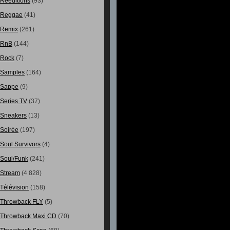
Rééditions
(93)
Reggae
(41)
Remix
(261)
RnB
(144)
Rock
(7)
Samples
(164)
Sappe
(9)
Series TV
(37)
Sneakers
(13)
Soirée
(197)
Soul Survivors
(4)
Soul/Funk
(241)
Stream
(4 828)
Télévision
(158)
Throwback FLY
(5)
Throwback Maxi CD
(70)