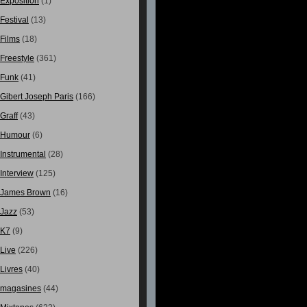
Exposition
(1)
Festival
(13)
Films
(18)
Freestyle
(361)
Funk
(41)
Gibert Joseph Paris
(166)
Graff
(43)
Humour
(6)
Instrumental
(28)
Interview
(125)
James Brown
(16)
Jazz
(53)
K7
(9)
Live
(226)
Livres
(40)
magasines
(44)