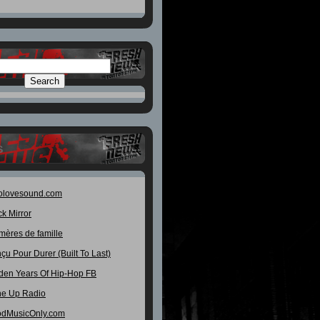
S
olovesound.com
ck Mirror
mères de famille
çu Pour Durer (Built To Last)
den Years Of Hip-Hop FB
e Up Radio
dMusicOnly.com