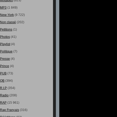
Mixtapes
(623)
MP3
(1 849)
New-York
(9 722)
Non classé
(202)
Petitions
(1)
Photos
(41)
Playlist
(4)
Politique
(7)
Presse
(4)
Prince
(4)
PUB
(73)
QB
(394)
R.I.P
(354)
Radio
(208)
RAP
(15 961)
Rap Français
(316)