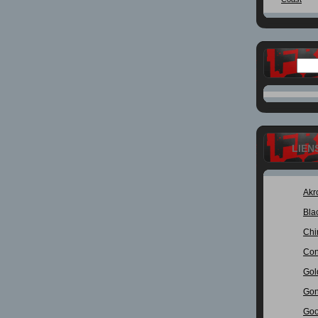
LIEN
Akr
Bla
Chi
Con
Gol
Gon
Goo