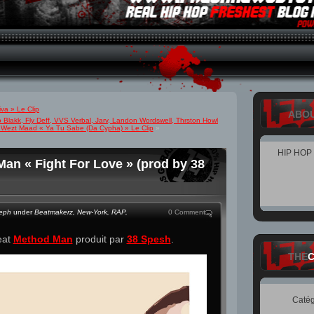
va » Le Clip
ABO
 Blakk, Fly Deff, VVS Verbal, Jarv, Landon Wordswell, Thrston Howl
a, Wezt Maad « Ya Tu Sabe (Da Cypha) » Le Clip
»
HIP HOP
an « Fight For Love » (prod by 38
teph
under
Beatmakerz
,
New-York
,
RAP
,
0 Comment
at
Method Man
produit par
38 Spesh
.
THE
Catég