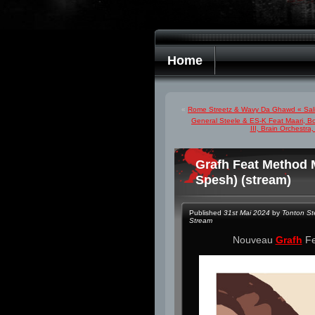
Home
«
Rome Streetz & Wavy Da Ghawd « Sali
General Steele & ES-K Feat Maari, Bo
III, Brain Orchestr
Grafh Feat Method M
Spesh) (stream)
Published
31st Mai 2024
by
Tonton S
Stream
Nouveau
Grafh
Fe