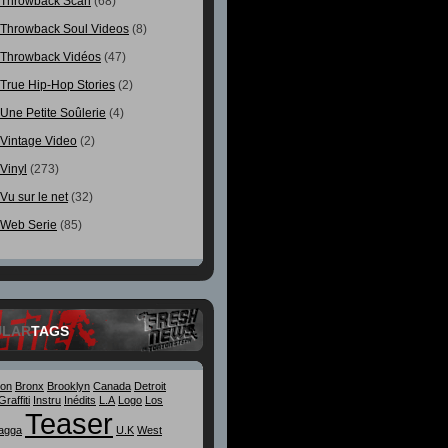
Throwback Scan
(68)
Throwback Soul Videos
(8)
Throwback Vidéos
(47)
True Hip-Hop Stories
(2)
Une Petite Soûlerie
(4)
Vintage Video
(2)
Vinyl
(273)
Vu sur le net
(32)
Web Serie
(85)
ULAR
TAGS
ton
Bronx
Brooklyn
Canada
Detroit
Graffiti
Instru
Inédits
L.A
Logo
Los
Teaser
agga
U.K
West