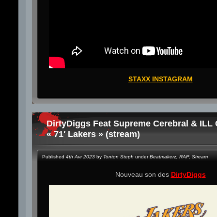
STAXX INSTAGRAM
DirtyDiggs Feat Supreme Cerebral & ILL
« 71′ Lakers » (stream)
Published
4th Avr 2023
by
Tonton Steph
under
Beatmakerz
,
RAP
,
Stream
Nouveau son des
DirtyDiggs