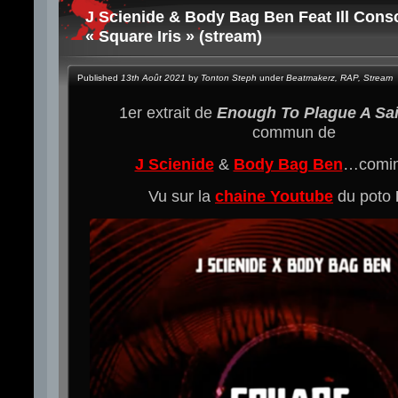
J Scienide & Body Bag Ben Feat Ill Cons
« Square Iris » (stream)
Published
13th Août 2021
by
Tonton Steph
under
Beatmakerz
,
RAP
,
Stream
1er extrait de
Enough To Plague A Sai
commun de
J Scienide
&
Body Bag Ben
…comin
Vu sur la
chaine Youtube
du poto