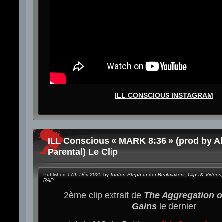
ILL CONSCIOUS INSTAGRAM
ILL Conscious « MARK 8:36 » (prod by A
Parental) Le Clip
Published
17th Déc 2025
by
Tonton Steph
under
Beatmakerz
,
Clips & Videos
RAP
2ème clip extrait de
The Aggregation o
Gains
le dernier