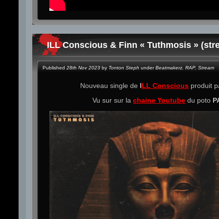
ILL Conscious & Finn « Tuthmosis » (str
Published
28th Nov 2023
by
Tonton Steph
under
Beatmakerz
,
RAP
,
Stream
Nouveau single de
I
LL Conscious
produit 
Vu sur sur la
chaine Youtube
du poto
P