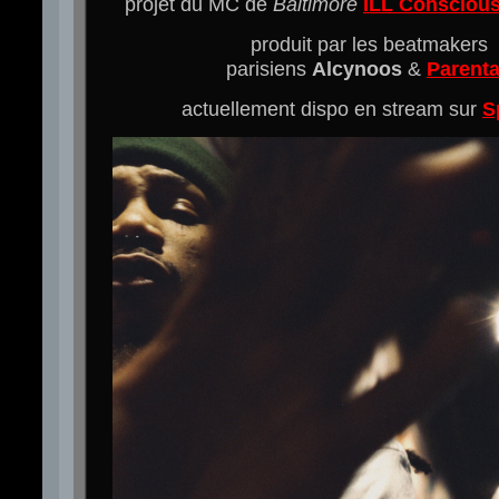
projet du MC de
Baltimore
ILL Consciou
produit par les beatmakers
parisiens
Alcynoos
&
Parenta
actuellement dispo en stream sur
S