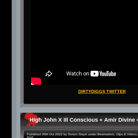
DIRTYDIGGS TWITTER
High John X Ill Conscious « Amir Divine 
Published
30th Oct 2022
by
Tonton Steph
under
Beatmakerz
,
Clips & Videos
,
RAP