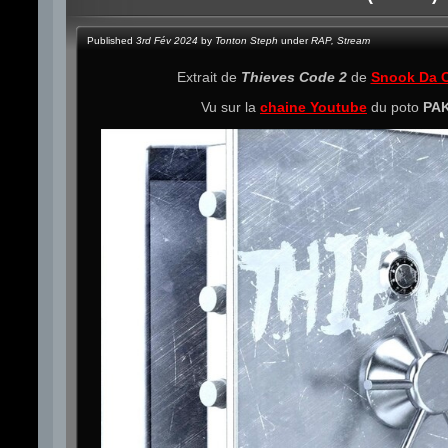
Published
3rd Fév 2024
by
Tonton Steph
under
RAP
,
Stream
Extrait de
Thieves Code 2
de
Snook Da 
Vu sur la
chaine Youtube
du poto
PA