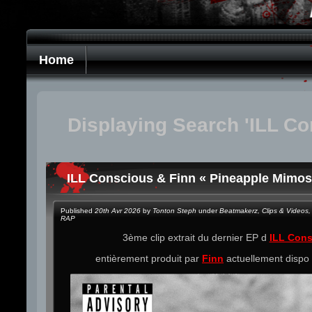
Home
Displaying Search 'ILL Co
ILL Conscious & Finn « Pineapple Mimos
Published
20th Avr 2026
by
Tonton Steph
under
Beatmakerz
,
Clips & Videos
,
RAP
3ème clip extrait du dernier EP d
ILL Con
entièrement produit par
Finn
actuellement dispo