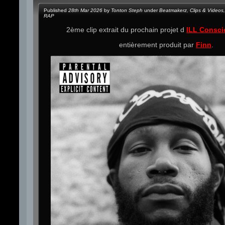
Published
28th Mar 2026
by
Tonton Steph
under
Beatmakerz
,
Clips & Videos
,
RAP
2ème clip extrait du prochain projet d
ILL Consci
entièrement produit par
Finn
.