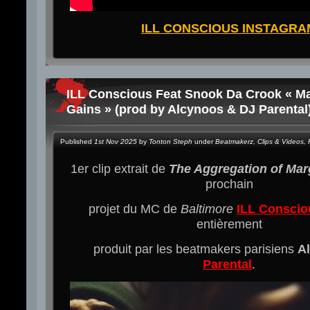
ILL CONSCIOUS INSTAGRA
ILL Conscious Feat Snook Da Crook « Ma
Gains » (prod by Alcynoos & DJ Parental)
Published
1st Nov 2025
by
Tonton Steph
under
Beatmakerz
,
Clips & Videos
,
1er clip extrait de
The Aggregation of Mar
prochain
projet du MC de
Baltimore
ILL Conscio
entièrement
produit par les beatmakers parisiens
A
Parental
.