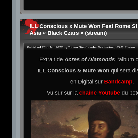
ILL Conscious x Mute Won Feat Rome Str
Asia « Black Czars » (stream)
Published
26th Jan 2022
by
Tonton Steph
under
Beatmakerz
,
RAP
,
Stream
Extrait de
Acres of Diamonds
l’album
ILL Conscious & Mute Won
qui sera di
en Digital sur
Bandcamp
.
Vu sur sur la
chaine Youtube
du po