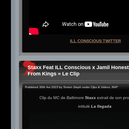
ILL CONSCIOUS TWITTER
Staxx Feat ILL Conscious x Jamil Honest
From Kings » Le Clip
Published
30th Avr 2023
by
Tonton Steph
under
Clips & Videos
,
RAP
Clip du MC de
Baltimore
Staxx
extrait de son pr
intitulé
La llegada
.