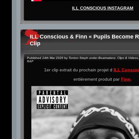
ILL CONSCIOUS INSTAGRAM
ILL Conscious & Finn « Pupils Become Ri
Clip
Published
14th Mar 2026
by
Tonton Steph
under
Beatmakerz
,
Clips & Videos
,
RAP
1er clip extrait du prochain projet d
ILL Consci
entièrement produit par
Finn
.