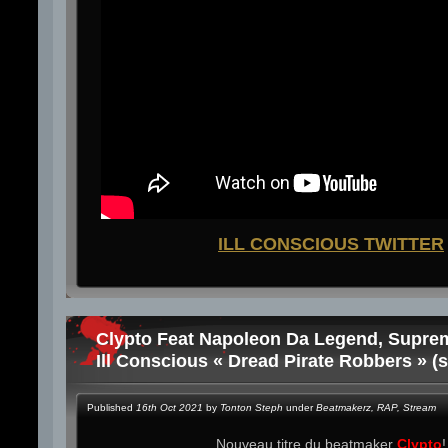
ILL CONSCIOUS TWITTER
Clypto Feat Napoleon Da Legend, Supre
Ill Conscious « Dread Pirate Robbers » (
Published
16th Oct 2021
by
Tonton Steph
under
Beatmakerz
,
RAP
,
Stream
Nouveau titre du beatmaker
Clypto
!