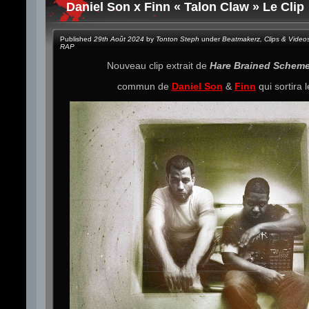
Daniel Son x Finn « Talon Claw » Le Clip
Published
29th Août 2024
by
Tonton Steph
under
Beatmakerz
,
Clips & Video
RAP
Nouveau clip extrait de
Hare Brained Schem
commun de
Daniel Son
&
Finn
qui sortira 