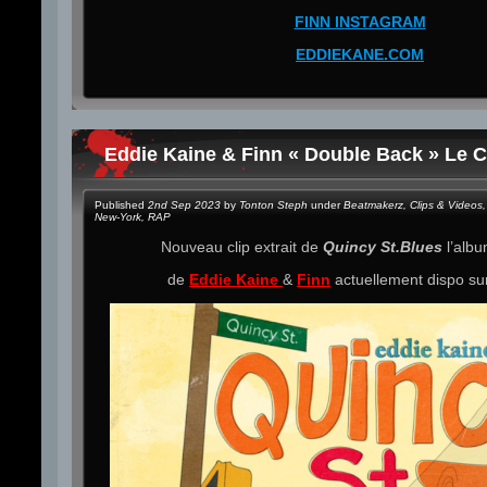
FINN INSTAGRAM
EDDIEKANE.COM
Eddie Kaine & Finn « Double Back » Le C
Published
2nd Sep 2023
by
Tonton Steph
under
Beatmakerz
,
Clips & Videos
,
New-York
,
RAP
Nouveau clip extrait de
Quincy St.Blues
l’alb
de
Eddie Kaine
&
Finn
actuellement dispo s