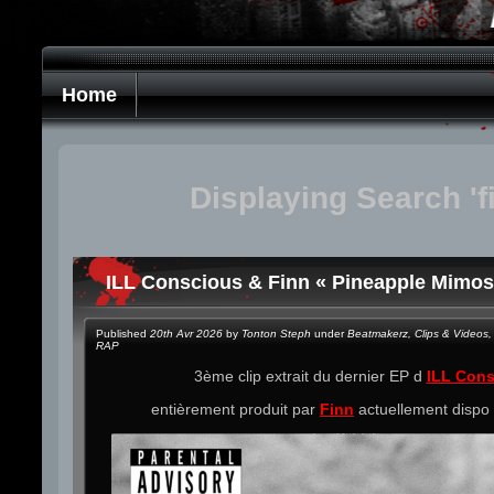
Home
Displaying Search 'f
ILL Conscious & Finn « Pineapple Mimos
Published
20th Avr 2026
by
Tonton Steph
under
Beatmakerz
,
Clips & Videos
,
RAP
3ème clip extrait du dernier EP d
ILL Con
entièrement produit par
Finn
actuellement dispo