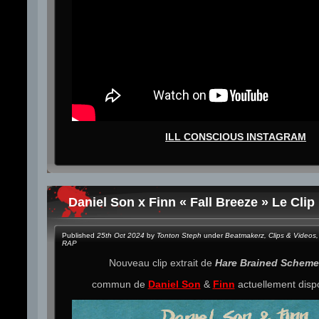
ILL CONSCIOUS INSTAGRAM
Daniel Son x Finn « Fall Breeze » Le Clip
Published
25th Oct 2024
by
Tonton Steph
under
Beatmakerz
,
Clips & Videos
,
RAP
Nouveau clip extrait de
Hare Brained Schem
commun de
Daniel Son
&
Finn
actuellement disp