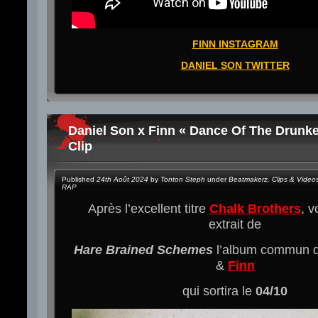
FINN INSTAGRAM
DANIEL SON TWITTER
Daniel Son x Finn « Dance Of The Drunke
Clip
Published
24th Août 2024
by
Tonton Steph
under
Beatmakerz
,
Clips & Video
RAP
Après l’excellent titre
Chalk Brothers
, v
extrait de
Hare Brained Schemes
l’album commun 
&
Finn
qui sortira le
04/10