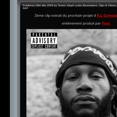
Published
28th Mar 2026
by
Tonton Steph
under
Beatmakerz
,
Clips & Videos
,
RAP
2ème clip extrait du prochain projet d
ILL Consci
entièrement produit par
Finn
.