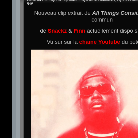
Published
20th Sep 2023
by
Tonton Steph
under
Beatmakerz
,
Clips & Videos
RAP
Nouveau clip extrait de
All Things Consi
commun
de
Snackz
&
Finn
actuellement dispo 
Vu sur sur la
chaine Youtube
du po