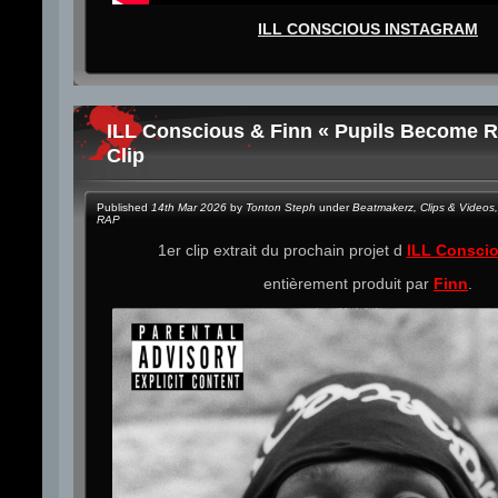
ILL CONSCIOUS INSTAGRAM
ILL Conscious & Finn « Pupils Become Ri
Clip
Published
14th Mar 2026
by
Tonton Steph
under
Beatmakerz
,
Clips & Videos
,
RAP
1er clip extrait du prochain projet d
ILL Consci
entièrement produit par
Finn
.