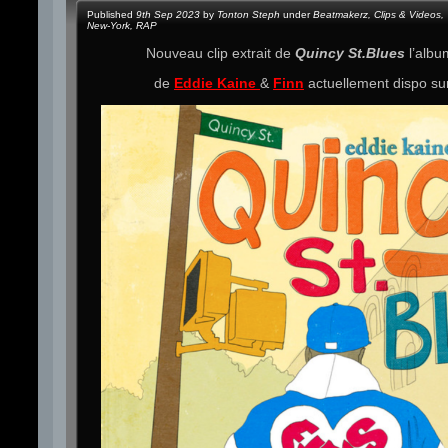
Published
9th Sep 2023
by
Tonton Steph
under
Beatmakerz
,
Clips & Videos
,
New-York
,
RAP
Nouveau clip extrait de
Quincy St.Blues
l’alb
de
Eddie Kaine
&
Finn
actuellement dispo s