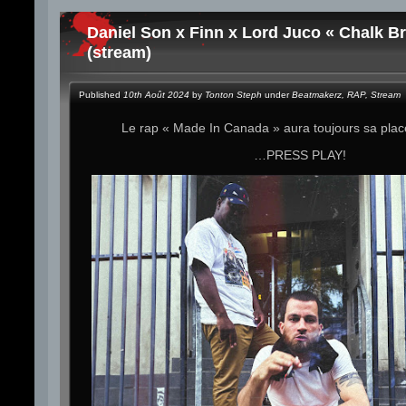
Daniel Son x Finn x Lord Juco « Chalk Br
(stream)
Published
10th Août 2024
by
Tonton Steph
under
Beatmakerz
,
RAP
,
Stream
Le rap « Made In Canada » aura toujours sa pla
…PRESS PLAY!