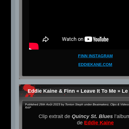
FINN INSTAGRAM
EDDIEKANE.COM
Eddie Kaine & Finn « Leave It To Me » Le
Published
26th Août 2023
by
Tonton Steph
under
Beatmakerz
,
Clips & Video
RAP
Clip extrait de
Quincy St. Blues
l’alb
de
Eddie Kaine