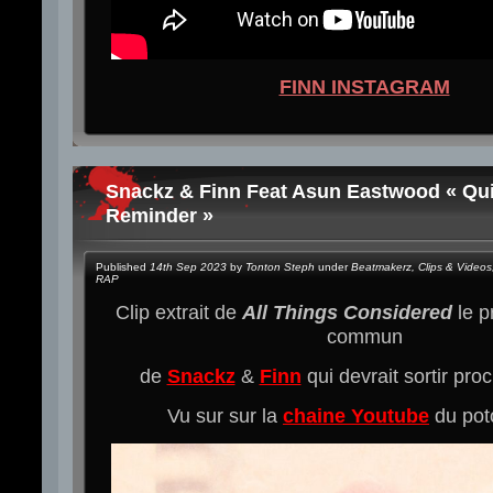
FINN INSTAGRAM
Snackz & Finn Feat Asun Eastwood « Qu
Reminder »
Published
14th Sep 2023
by
Tonton Steph
under
Beatmakerz
,
Clips & Videos
RAP
Clip extrait de
All Things Considered
le 
commun
de
Snackz
&
Finn
qui devrait sortir pr
Vu sur sur la
chaine Youtube
du po