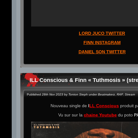
LORD JUCO TWITTER
FINN INSTAGRAM
DANIEL SON TWITTER
ILL Conscious & Finn « Tuthmosis » (str
Published
28th Nov 2023
by
Tonton Steph
under
Beatmakerz
,
RAP
,
Stream
Nouveau single de
I
LL Conscious
produit 
Vu sur sur la
chaine Youtube
du poto
P